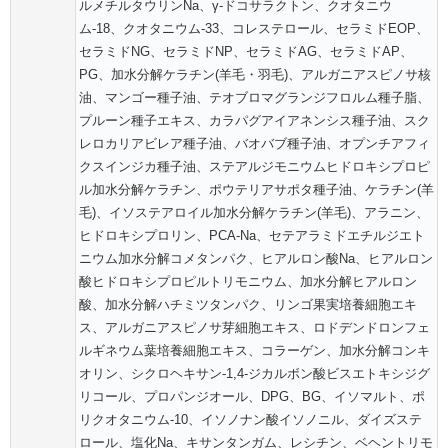
ルメチルタウリンNa、γ-ドコサラクトン、クオタニウ
ム-18、クオタニウム-33、コレステロール、セラミドEOP、
セラミドNG、セラミドNP、セラミドAG、セラミドAP、
PG、加水分解ケラチン(羊毛・羽毛)、アルガニアスピノサ核
油、マンゴー種子油、テオブロマグランジフロルム種子脂、
プルーン種子エキス、カラパグアイアネンシス種子油、スク
レロカリアビレア種子油、バオバブ種子油、オプンチアフィ
クスインジカ種子油、ステアルジモニウムヒドロキシプロピ
ル加水分解ケラチン、ポウテリアサポタ種子油、ケラチン(羊
毛)、イソステアロイル加水分解ケラチン(羊毛)、アラニン、
ヒドロキシプロリン、PCA-Na、セテアラミドエチルジエト
ニウム加水分解コメタンパク、ヒアルロン酸Na、ヒアルロン
酸ヒドロキシプロピルトリモニウム、加水分解ヒアルロン
酸、加水分解ハチミツタンパク、リンゴ果実培養細胞エキ
ス、アルガニアスピノサ芽細胞エキス、ロドデンドロンフェ
ルギネウム葉培養細胞エキス、コラーゲン、加水分解コンキ
オリン、シクロヘキサン-1,4-ジカルボン酸ビスエトキシジグ
リコール、プロパンジオール、DPG、BG、イソマルト、ポ
リクオタニウム-10、イソノナン酸イソノニル、ダイズステ
ロール、塩化Na、キサンタンガム、レシチン、ベヘントリモ