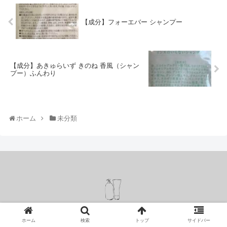
【成分】フォーエバー シャンプー
【成分】あきゅらいず きのね 香風（シャン
プー）ふんわり
ホーム
未分類
Copyright © 2019 シャンプーリスト All Rights Reserved.
ホーム
検索
トップ
サイドバー