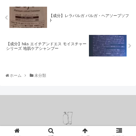
【成分】レラパルガ パルガ・ヘアソープソフ
ト
【成分】h&s エイチアンドエス モイスチャー
シリーズ 地肌ケアシャンプー
ホーム
未分類
Copyright © 2019 シャンプーリスト All Rights Reserved.